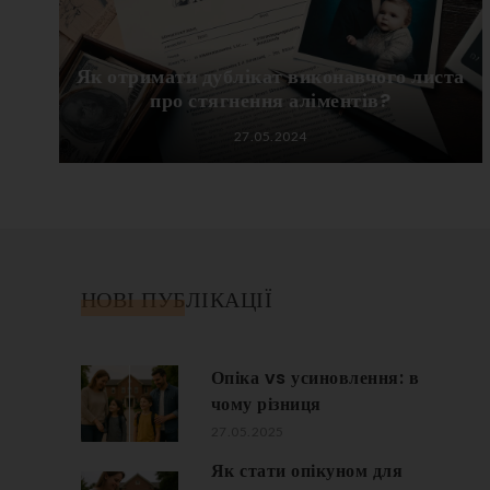
Як отримати дублікат виконавчого листа
про стягнення аліментів?
27.05.2024
НОВІ ПУБЛІКАЦІЇ
Опіка vs усиновлення: в
чому різниця
27.05.2025
Як стати опікуном для