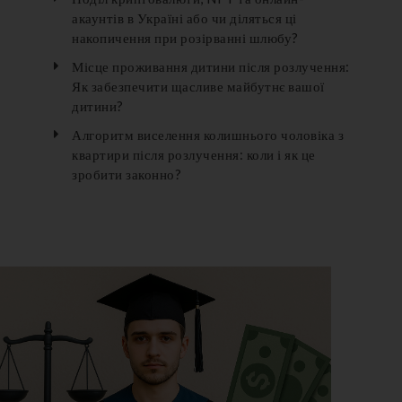
акаунтів в Україні або чи діляться ці
накопичення при розірванні шлюбу?
Місце проживання дитини після розлучення:
Як забезпечити щасливе майбутнє вашої
дитини?
Алгоритм виселення колишнього чоловіка з
квартири після розлучення: коли і як це
зробити законно?