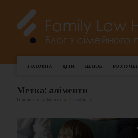
Skip
to
content
Family Law Help
ГОЛОВНА
ДІТИ
ШЛЮБ
РОЗЛУЧЕ
Метка:
аліменти
Головна
аліменти
Сторінка 3