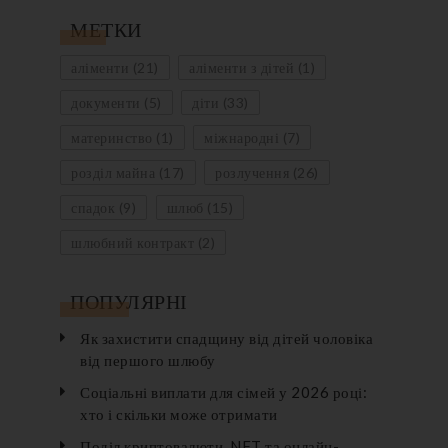
МЕТКИ
аліменти
(21)
аліменти з дітей
(1)
документи
(5)
діти
(33)
материнство
(1)
міжнародні
(7)
розділ майна
(17)
розлучення
(26)
спадок
(9)
шлюб
(15)
шлюбний контракт
(2)
ПОПУЛЯРНІ
Як захистити спадщину від дітей чоловіка
від першого шлюбу
Соціальні виплати для сімей у 2026 році:
хто і скільки може отримати
Поділ криптовалюти, NFT та онлайн-