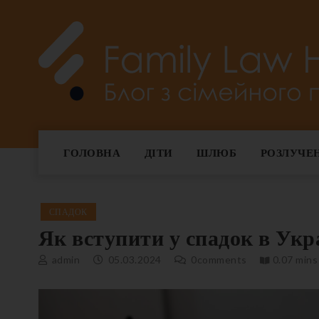
Skip
to
content
Family Law Help
ГОЛОВНА
ДІТИ
ШЛЮБ
РОЗЛУЧЕ
СПАДОК
Як вступити у спадок в Укр
admin
05.03.2024
0
comments
0.07 mins