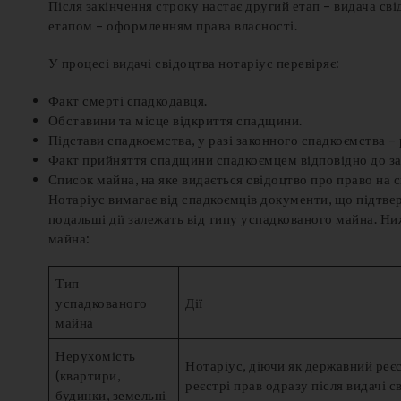
Після закінчення строку настає другий етап – видача сві
етапом – оформленням права власності.
У процесі видачі свідоцтва нотаріус перевіряє:
Факт смерті спадкодавця.
Обставини та місце відкриття спадщини.
Підстави спадкоємства, у разі законного спадкоємства – 
Факт прийняття спадщини спадкоємцем відповідно до за
Список майна, на яке видається свідоцтво про право на 
Нотаріус вимагає від спадкоємців документи, що підтве
подальші дії залежать від типу успадкованого майна. Н
майна:
Тип
успадкованого
Дії
майна
Нерухомість
Нотаріус, діючи як державний реє
(квартири,
реєстрі прав одразу після видачі 
будинки, земельні