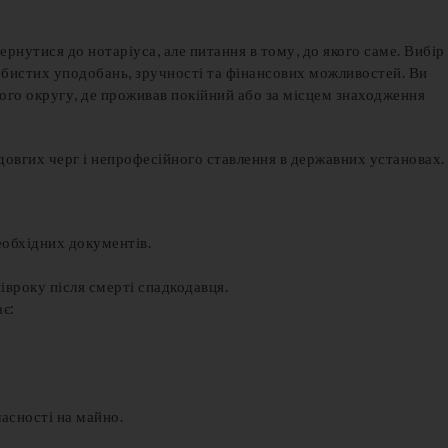
рнутися до нотаріуса, але питання в тому, до якого саме. Вибір
обистих уподобань, зручності та фінансових можливостей. Ви
ого округу, де проживав покійний або за місцем знаходження
довгих черг і непрофесійного ставлення в державних установах.
еобхідних документів.
івроку після смерті спадкодавця.
є:
асності на майно.