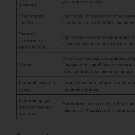
установ не потрібні.
ділянки)
Транспортні
Протягом 10 днів після отримання
засоби
Сервісного центру МВС для перереє
Частка в
Протягом року після закінчення с
статутному
заяву державному реєстратору про
капіталі ТОВ
Зброя, що належала покійному, пер
Зброя
Спадкоємець, який бажає залишити 
ім’я в поліції, пред’явивши свідоц
Грошові вклади в
З пред’явленням свідоцтва про пр
банку
грошових коштів.
Майнові права
Необхідно звернутися до Державно
інтелектуальної
власності” (Укрпатент) зі свідоцт
власності