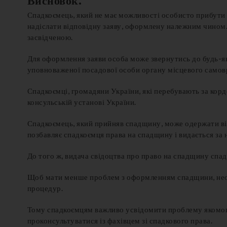
Висновок:
Спадкоємець, який не має можливості особисто прибути 
надіслати відповідну заяву, оформлену належним чином.
засвідченою.
Для оформлення заяви особа може звернутись до будь-яко
уповноваженої посадової особи органу місцевого само
Спадкоємці, громадяни України, які перебувають за ко
консульській установі України.
Спадкоємець, який прийняв спадщину, може одержати відп
позбавляє спадкоємця права на спадщину і видається за 
До того ж, видача свідоцтва про право на спадщину спа
Щоб мати менше проблем з оформленням спадщини, необ
процедур.
Тому спадкоємцям важливо усвідомити проблему якомога 
проконсультуватися із фахівцем зі спадкового права.