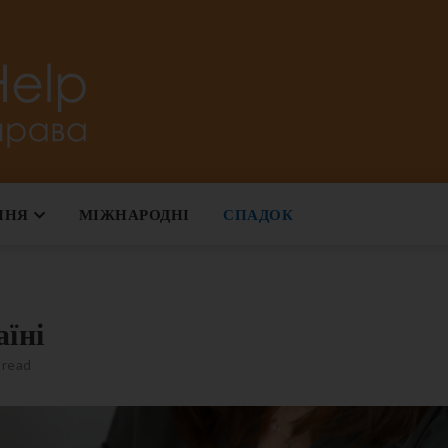
Юридичний блог з сімейного права
ННЯ
МІЖНАРОДНІ
СПАДОК
аїні
 read