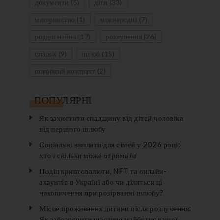
документи
(5)
діти
(33)
материнство
(1)
міжнародні
(7)
розділ майна
(17)
розлучення
(26)
спадок
(9)
шлюб
(15)
шлюбний контракт
(2)
ПОПУЛЯРНІ
Як захистити спадщину від дітей чоловіка
від першого шлюбу
Соціальні виплати для сімей у 2026 році:
хто і скільки може отримати
Поділ криптовалюти, NFT та онлайн-
акаунтів в Україні або чи діляться ці
накопичення при розірванні шлюбу?
Місце проживання дитини після розлучення:
Як забезпечити щасливе майбутнє вашої