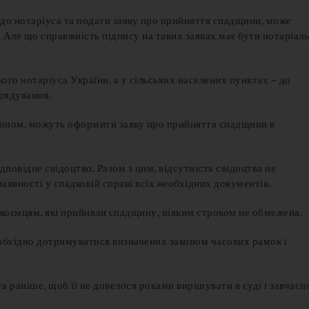
до нотаріуса та подати заяву про прийняття спадщини, може
 Але що справжність підпису на таких заявах має бути нотаріал
го нотаріуса України, а у сільських населених пунктах – до
врядування.
рдоном, можуть оформити заяву про прийняття спадщини в
овідне свідоцтво. Разом з цим, відсутність свідоцтва не
наявності у спадковій справі всіх необхідних документів.
дкоємцям, які прийняли спадщину, ніяким строком не обмежена.
хідно дотримуватися визначених законом часових рамок і
раніше, щоб її не довелося роками вирішувати в суді і завчасн