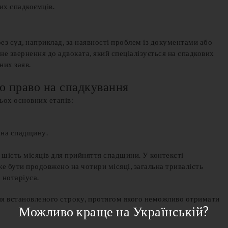
их спадкоємців.
з суд, наприклад, за наявності проблем із документами або
е звернення до адвоката, який спеціалізується на спадкових
них заяв.
о право на спадкування
ьох основних етапів:
 на спадщину.
шість місяців для прийняття спадщини. У контексті
е бути продовжено на чотири місяці, загальна тривалість
 нотаріуса.
ння встановленого строку, протягом якого неможливо отримати
Можливо краще на Українській?