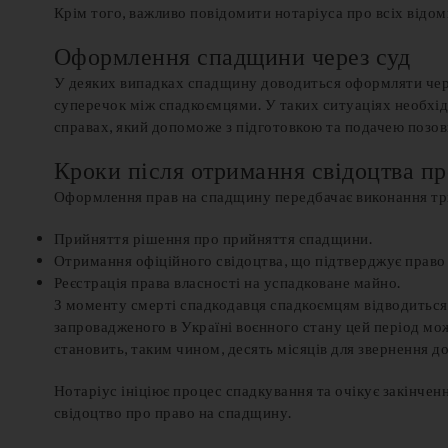
Крім того, важливо повідомити нотаріуса про всіх відом
Оформлення спадщини через суд
У деяких випадках спадщину доводиться оформляти чере
суперечок між спадкоємцями. У таких ситуаціях необхідн
справах, який допоможе з підготовкою та подачею позов
Кроки після отримання свідоцтва пр
Оформлення прав на спадщину передбачає виконання тр
Прийняття рішення про прийняття спадщини.
Отримання офіційного свідоцтва, що підтверджує право
Реєстрація права власності на успадковане майно.
З моменту смерті спадкодавця спадкоємцям відводиться 
запровадженого в Україні воєнного стану цей період мож
становить, таким чином, десять місяців для звернення до
Нотаріус ініціює процес спадкування та очікує закінче
свідоцтво про право на спадщину.