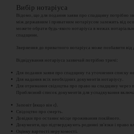
Вибір нотаріуса
Відомо, що для подання заяви про спадщину потрібно зве
між державним і приватним нотаріусом залежить від ос
можете обрати будь-якого нотаріуса в межах нотаріальн
спадщини.
Звернення до приватного нотаріуса може позбавити від 
Відвідування нотаріуса зазвичай потрібно тричі:
Для подання заяви про спадщину та уточнення списку н
Для надання всіх необхідних документів нотаріусу.
Для отримання свідоцтва про право на спадщину через п
Приблизний список документів для успадкування включа
Заповіт (якщо він є).
Свідоцтво про смерть.
Довідки про останнє місце проживання покійного.
Документи, що підтверджують родинні зв’язки і право вл
Оцінку вартості нерухомості.