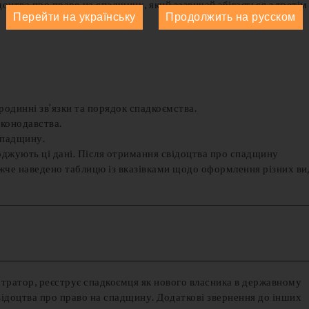
доцтва про право на спадщину, який зазвичай збігається з третім
Перейти на українську
Продолжить на русском
родинні зв’язки та порядок спадкоємства.
конодавства.
спадщину.
рджують ці дані. Після отримання свідоцтва про спадщину
ижче наведено таблицю із вказівками щодо оформлення різних ви
стратор, реєструє спадкоємця як нового власника в державному
свідоцтва про право на спадщину. Додаткові звернення до інших