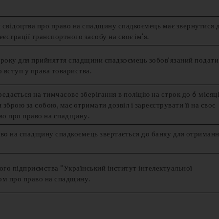
 свідоцтва про право на спадщину спадкоємець має звернутися 
страції транспортного засобу на своє ім’я.
троку для прийняття спадщини спадкоємець зобов’язаний подати
 вступ у права товариства.
едається на тимчасове зберігання в поліцію на строк до 6 місяці
зброю за собою, має отримати дозвіл і зареєструвати її на своє
тво про право на спадщину.
аво на спадщину спадкоємець звертається до банку для отриман
го підприємства “Український інститут інтелектуальної
вом про право на спадщину.